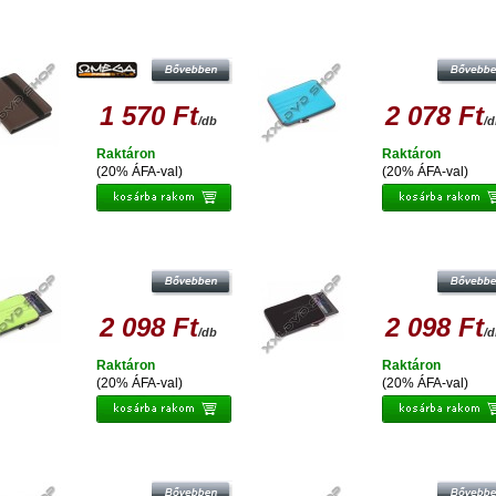
OMEGA OCT7MBR MARYLAND
PLATINET PTO10FB FLORIDA TAB
ABLET/E-BOOK VÉDŐTOK 7 BARNA
VÉDŐTOK 9,7
1 570 Ft
2 078 Ft
/db
/
Raktáron
Raktáron
(20% ÁFA-val)
(20% ÁFA-val)
LATINET PTO10FG FLORIDA TABLET
PLATINET PTO10FBL FLORIDA TAB
VÉDŐTOK 9,7
VÉDŐTOK 9,7
2 098 Ft
2 098 Ft
/db
/
Raktáron
Raktáron
(20% ÁFA-val)
(20% ÁFA-val)
LATINET PTO7FBL FLORIDA TABLET
PLATINET PTO7FP FLORIDA TABL
VÉDŐTOK 7
VÉDŐTOK 7