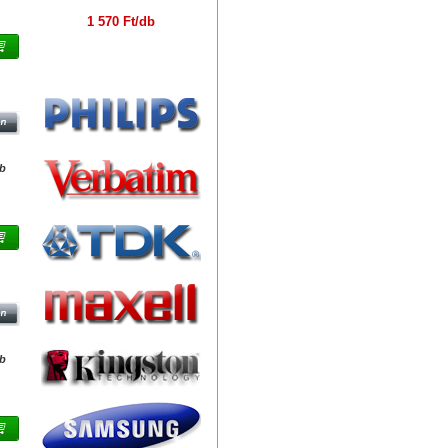
1 570 Ft/db
Márkák
0,1
db
OK -
HG
db