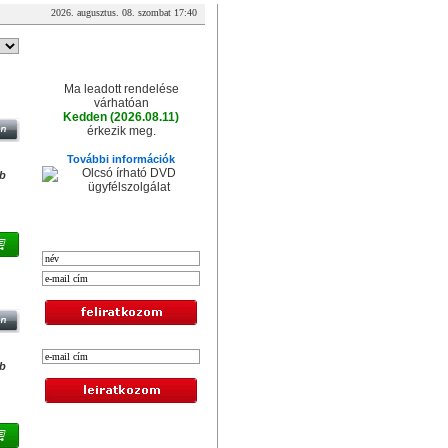
2026. augusztus. 08. szombat 17:40
A csomag érkezése
Ma leadott rendelése
TOK,
várhatóan
AL
Kedden (2026.08.11)
érkezik meg.
További információk
db
XXL hírlevél
ET/
db
Legolcsóbb termékek