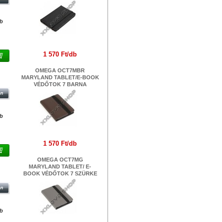
db
1 570 Ft/db
OMEGA OCT7MBR
9,7
MARYLAND TABLET/E-BOOK
VÉDŐTOK 7 BARNA
db
1 570 Ft/db
OMEGA OCT7MG
MARYLAND TABLET/ E-
0,1
BOOK VÉDŐTOK 7 SZÜRKE
db