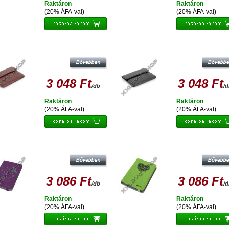
Raktáron
Raktáron
(20% ÁFA-val)
(20% ÁFA-val)
LATINET VÉDŐTOK TABLET 9,7-10,1
PLATINET VÉDŐTOK TABLET 9,7-1
PHILADELPHIA BARNA 41983
PHILADELPHIA FEKETE 41981
3 048 Ft
3 048 Ft
/db
/
Raktáron
Raktáron
(20% ÁFA-val)
(20% ÁFA-val)
ATINET ETUI NA TABLET 7-7,85 TOK -
PLATINET ETUI NA TABLET 7-7,85 T
ATURE BIRDS-PURPLE - PTO78NBP
NATURE HEART-GREEN - PTO78N
3 086 Ft
3 086 Ft
/db
/
Raktáron
Raktáron
(20% ÁFA-val)
(20% ÁFA-val)