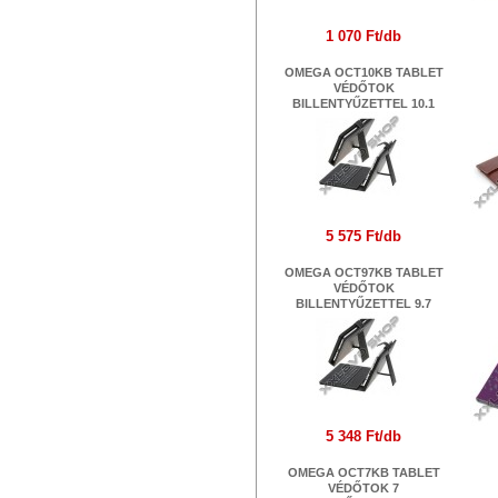
1 070 Ft/db
OMEGA OCT10KB TABLET
VÉDŐTOK
P
BILLENTYŰZETTEL 10.1
5 575 Ft/db
OMEGA OCT97KB TABLET
VÉDŐTOK
BILLENTYŰZETTEL 9.7
PL
N
5 348 Ft/db
OMEGA OCT7KB TABLET
VÉDŐTOK 7