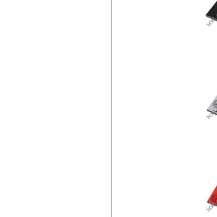
PL
PL
N