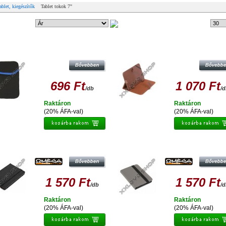
ablet, kiegészítők
Tablet tokok 7"
ndezési mód:
50 db
Tételek #
ATINET PTO7C CALIFORNIA TABLET/
FIESTA GEORGIA 7 COLOS TABLET 
E-BOOK VÉDŐTOK 7
TÁMASZTÓ ÁLLVÁNY FUNKCIÓV
(BARNA), ÖKO-BŐRBŐL 41669
696 Ft
1 070 Ft
/db
/
Raktáron
Raktáron
(20% ÁFA-val)
(20% ÁFA-val)
EGA OCT7MB MARYLAND TABLET/E-
OMEGA OCT7MG MARYLAND TABL
BOOK VÉDŐTOK 7 FEKETE
E-BOOK VÉDŐTOK 7 SZÜRKE
1 570 Ft
1 570 Ft
/db
/
Raktáron
Raktáron
(20% ÁFA-val)
(20% ÁFA-val)