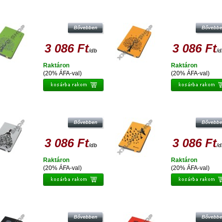
ATINET ETUI NA TABLET 7-7,85 TOK -
PLATINET ETUI NA TABLET 7-7,85 T
NATURE TREE-GREEN - PTO78NTG
NATURE TREE-ORANGE - PTO78N
3 086 Ft
3 086 Ft
/db
/
Raktáron
Raktáron
(20% ÁFA-val)
(20% ÁFA-val)
ATINET ETUI NA TABLET 7-7,85 TOK -
PLATINET ETUI NA TABLET 7-7,85 T
ATURE WOMAN-GREY - PTO78NWG
NATURE BIRDS-ORANGE - PTO78
3 086 Ft
3 086 Ft
/db
/
Raktáron
Raktáron
(20% ÁFA-val)
(20% ÁFA-val)
ATINET ETUI NA TABLET 7-7,85 TOK -
PLATINET ETUI NA TABLET 7-7,85 T
ATURE HEART-BLACK - PTO78NHB
NATURE HEART-RED - PTO78NH