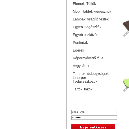
Elemek, Töltők
T
Mobil, tablet, kiegészítők
Lámpák, világító testek
Egyéb kiegészítők
Egyéb eszközök
Perifériák
Egerek
Képernyővédő fólia
P
Vegyi áruk
Tonerek, dobegységek,
tonerpor
Irodai eszközök
Tartók, tokok
Bejelentkezés
P