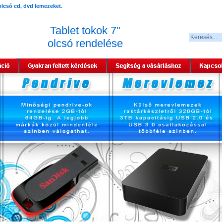
Tablet tokok 7"
olcsó rendelése