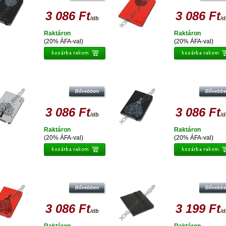
3 086 Ft
3 086 Ft
/db
/
Raktáron
Raktáron
(20% ÁFA-val)
(20% ÁFA-val)
ATINET ETUI NA TABLET 7-7,85 TOK -
PLATINET ETUI NA TABLET 7-7,85 T
NATURE TREE-GREY - PTO78NTGR
NATURE WOMAN-BLACK - PTO78
3 086 Ft
3 086 Ft
/db
/
Raktáron
Raktáron
(20% ÁFA-val)
(20% ÁFA-val)
ATINET ETUI NA TABLET 7-7,85 TOK -
PLATINET COVER FOR TABLET/E-B
ATURE WOMAN-RED - PTO78NWR
10.1 MARYLAND FEKETE 41696
3 086 Ft
3 199 Ft
/db
/