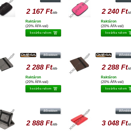
2 167 Ft
2 240 Ft
/db
/
Raktáron
Raktáron
(20% ÁFA-val)
(20% ÁFA-val)
EGA VÉDŐTOK TABLET, E-BOOK 9,7
OMEGA VÉDŐTOK TABLET, E-BOOK 
MARYLAND SZÜRKE 41698
MARYLAND BARNA 41697
2 288 Ft
2 288 Ft
/db
/
Raktáron
Raktáron
(20% ÁFA-val)
(20% ÁFA-val)
ATINET VÉDŐTOK IPAD 2-3 QUEENS
PLATINET VÉDŐTOK TABLET 9,7-1
SZÜRKE
PHILADELPHIA PIROS 41982
2 888 Ft
3 048 Ft
/db
/