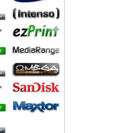
OK -
TO
db
OK -
NBO
db
OK -
Friss hírek
R