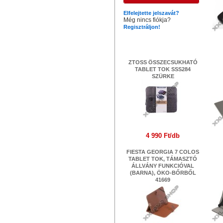
Elfelejtette jelszavát?
Még nincs fiókja?
Regisztráljon!
Legújabb termékek
ZTOSS ÖSSZECSUKHATÓ
TABLET TOK SSS284
OM
SZÜRKE
4 990 Ft/db
FIESTA GEORGIA 7 COLOS
TABLET TOK, TÁMASZTÓ
ÁLLVÁNY FUNKCIÓVAL
PL
(BARNA), ÖKO-BŐRBŐL
41669