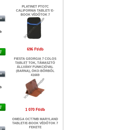
PLATINET PTO7C
LET
CALIFORNIA TABLET/ E-
BOOK VÉDŐTOK 7
db
696 Ft/db
FIESTA GEORGIA 7 COLOS
LET
TABLET TOK, TÁMASZTÓ
ÁLLVÁNY FUNKCIÓVAL
(BARNA), ÖKO-BŐRBŐL
41669
db
1 070 Ft/db
ET
OMEGA OCT7MB MARYLAND
TABLET/E-BOOK VÉDŐTOK 7
FEKETE