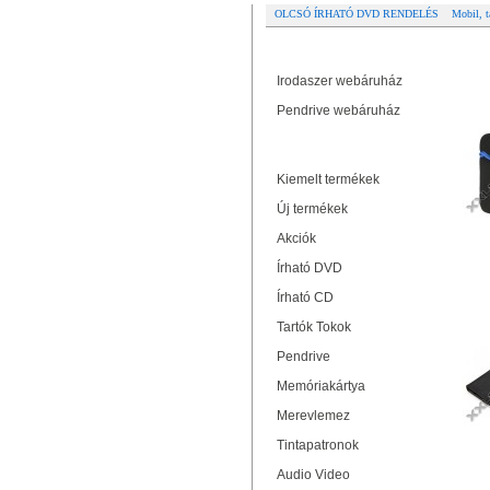
OLCSÓ ÍRHATÓ DVD RENDELÉS
Mobil, t
Partner oldalak
Re
Irodaszer webáruház
PL
Pendrive webáruház
Termékek
Kiemelt termékek
Új termékek
Akciók
Írható DVD
Írható CD
OM
Tartók Tokok
Pendrive
Memóriakártya
Merevlemez
Tintapatronok
Audio Video