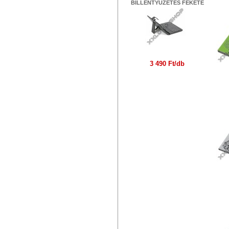
BILLENTYŰZETES FEKETE
PL
3 490 Ft/db
PL
N
PL
N