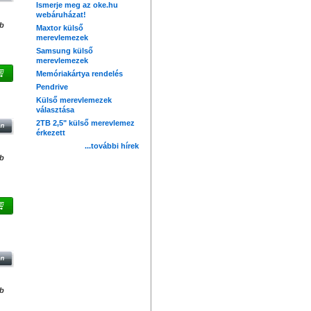
Ismerje meg az oke.hu
webáruházat!
db
Maxtor külső
merevlemezek
Samsung külső
merevlemezek
Memóriakártya rendelés
Pendrive
OK -
Külső merevlemezek
NWB
választása
2TB 2,5" külső merevlemez
érkezett
...további hírek
db
OOK
db