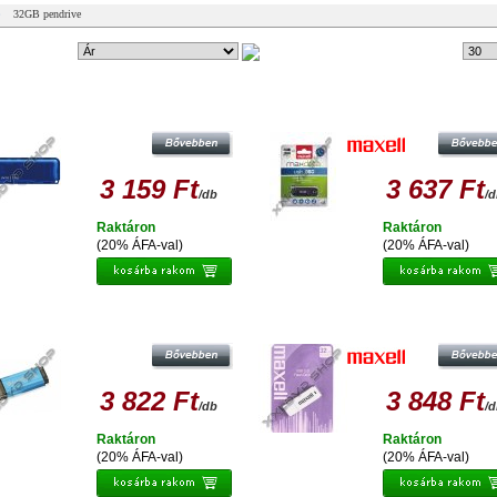
32GB pendrive
ndezési mód:
83 db
Tételek #
ATA UV110 32GB PENDRIVE USB 2.0
MAXELL HANSA MAXDATA 32G
- KÉK
PENDRIVE USB 2.0
3 159 Ft
3 637 Ft
/db
/
Raktáron
Raktáron
(20% ÁFA-val)
(20% ÁFA-val)
TINET V-DEPO 32GB PENDRIVE USB
MAXELL 32GB PENDRIVE USB 2.0
2.0 - KÉK
WHITE
3 822 Ft
3 848 Ft
/db
/
Raktáron
Raktáron
(20% ÁFA-val)
(20% ÁFA-val)