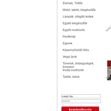
Elemek, Töltők
ME
Mobil, tablet, kiegészítők
Lámpák, világító testek
Egyéb kiegészítők
Egyéb eszközök
Perifériák
Egerek
Képernyővédő fólia
MA
Vegyi áruk
Tonerek, dobegységek,
tonerpor
Irodai eszközök
Tartók, tokok
Bejelentkezés