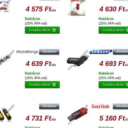
4 575 Ft
4 630 Ft
/db
/
Raktáron
Raktáron
(20% ÁFA-val)
(20% ÁFA-val)
EDIARANGE NANO 32GB PENDRIVE
MAXELL DUAL 32GB PENDRIVE USB
USB 2.0 + MICRO USB - ANDROID
+ MICRO USB OTG - ANDROID
TELEFONOKHOZ, TABLETEKHEZ
TELEFONOKHOZ, TABLETEKHE
4 639 Ft
4 693 Ft
/db
/
Raktáron
Raktáron
(20% ÁFA-val)
(20% ÁFA-val)
ATA UV128 32GB PENDRIVE USB 3.0
SANDISK CRUZER SWITCH 32G
- FEKETE-SÁRGA
PENDRIVE USB 2.0
4 731 Ft
5 160 Ft
/db
/