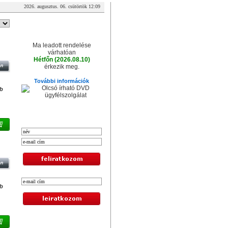
2026. augusztus. 06. csütörtök 12:09
A csomag érkezése
Ma leadott rendelése
B
várhatóan
Hétfőn (2026.08.10)
érkezik meg.
További információk
db
XXL hírlevél
 -
db
Legolcsóbb termékek