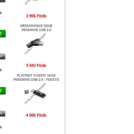
db
3 906 Ft/db
MEDIARANGE 32GB
PENDRIVE USB 2.0
3 943 Ft/db
db
PLATINET X-DEPO 32GB
PENDRIVE USB 2.0 - FEKETE
IVE
4 006 Ft/db
db
Márkák