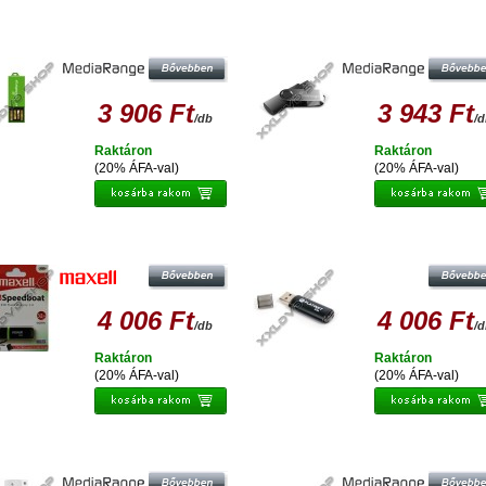
DIARANGE NANO PAPER-CLIP 32GB
MEDIARANGE 32GB PENDRIVE USB
PENDRIVE USB 2.0
3 906 Ft
3 943 Ft
/db
/
Raktáron
Raktáron
(20% ÁFA-val)
(20% ÁFA-val)
XELL SPEEDBOAT 32GB PENDRIVE
PLATINET X-DEPO 32GB PENDRIVE
USB 2.0
2.0 - FEKETE
4 006 Ft
4 006 Ft
/db
/
Raktáron
Raktáron
(20% ÁFA-val)
(20% ÁFA-val)
MEDIARANGE 32GB 2.0 PENDRIVE
MEDIARANGE NANO 32GB PENDR
COLOR EDITION USB 2.0
USB 2.0