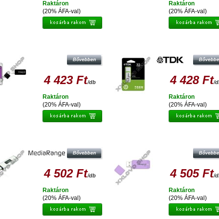
Raktáron
Raktáron
(20% ÁFA-val)
(20% ÁFA-val)
NTEGRAL 32GB PENDRIVE USB 2.0 -
TDK TF10 32 GB PENDRIVE USB 2.
BLACK
FEHÉR
4 423 Ft
4 428 Ft
/db
/
Raktáron
Raktáron
(20% ÁFA-val)
(20% ÁFA-val)
INTEGRAL 32GB PENDRIVE USB 2.
DIARANGE 32GB PENDRIVE USB 3.0
PASTEL LAVENDER
4 502 Ft
4 505 Ft
/db
/
Raktáron
Raktáron
(20% ÁFA-val)
(20% ÁFA-val)