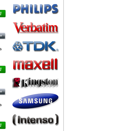
0 -
db
0 -
db