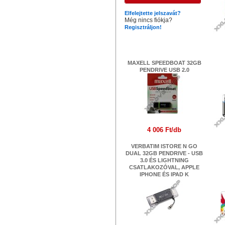
Elfelejtette jelszavát?
Még nincs fiókja?
Regisztráljon!
Legújabb termékek
MAXELL SPEEDBOAT 32GB
PENDRIVE USB 2.0
4 006 Ft/db
VERBATIM ISTORE N GO
DUAL 32GB PENDRIVE - USB
3.0 ÉS LIGHTNING
CSATLAKOZÓVAL, APPLE
AD
IPHONE ÉS IPAD K