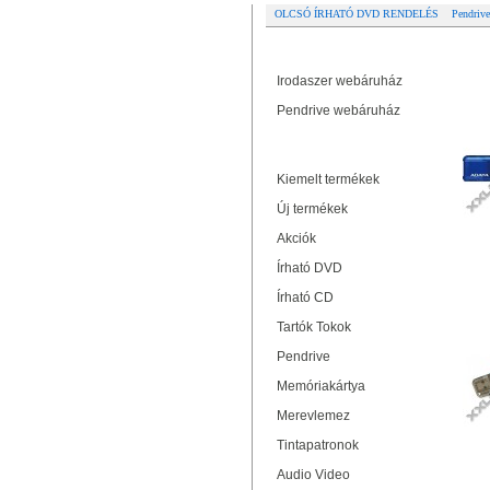
OLCSÓ ÍRHATÓ DVD RENDELÉS
Pendrive
Partner oldalak
Re
Irodaszer webáruház
AD
Pendrive webáruház
Termékek
Kiemelt termékek
Új termékek
Akciók
Írható DVD
Írható CD
PLA
Tartók Tokok
Pendrive
Memóriakártya
Merevlemez
Tintapatronok
Audio Video