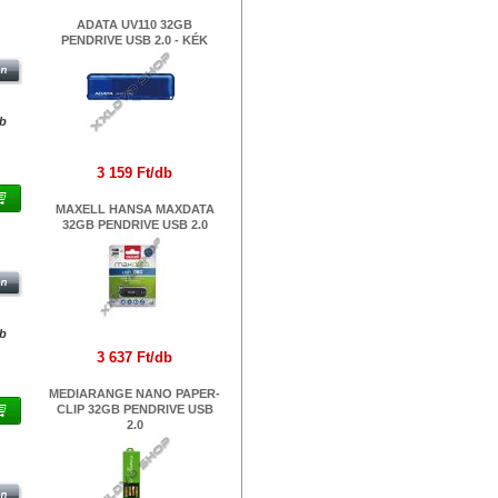
ADATA UV110 32GB
 2.0
PENDRIVE USB 2.0 - KÉK
db
3 159 Ft/db
MAXELL HANSA MAXDATA
32GB PENDRIVE USB 2.0
 USB
db
3 637 Ft/db
MEDIARANGE NANO PAPER-
CLIP 32GB PENDRIVE USB
2.0
IVE