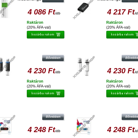
4 086 Ft
4 217 Ft
/db
/
Raktáron
Raktáron
(20% ÁFA-val)
(20% ÁFA-val)
ADATA C906 COMPACT 32GB
ADATA C906 COMPACT 32GB
PENDRIVE USB 2.0 - FEKETE
PENDRIVE USB 2.0 - FEHÉR
4 230 Ft
4 230 Ft
/db
/
Raktáron
Raktáron
(20% ÁFA-val)
(20% ÁFA-val)
ATA C008 CLASSIC 32GB PENDRIVE
ADATA C008 CLASSIC 32GB PENDR
USB 2.0 - FEKETE-PIROS
USB 2.0 - FEHÉR-KÉK
4 248 Ft
4 248 Ft
/db
/