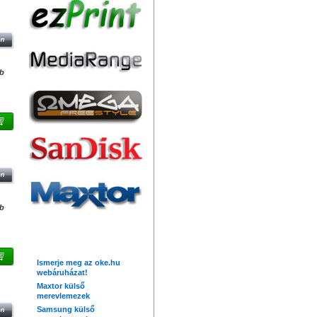
IVE
db
IVE
db
Friss hírek
Ismerje meg az oke.hu
webáruházat!
 2.0
Maxtor külső
merevlemezek
Samsung külső