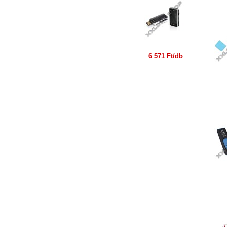
I
6 571 Ft/db
AD
A