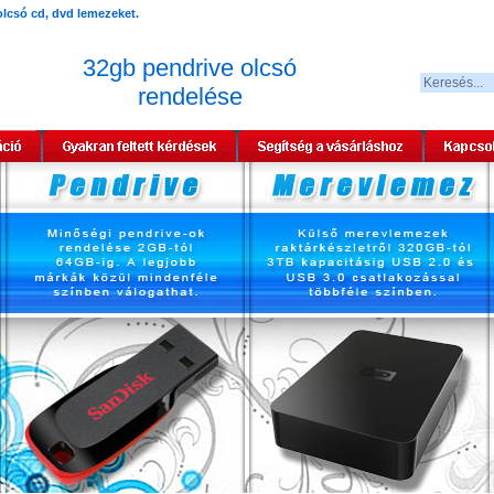
32gb pendrive olcsó
rendelése