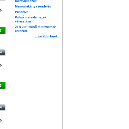
merevlemezek
Memóriakártya rendelés
db
Pendrive
Külső merevlemezek
választása
2TB 2,5" külső merevlemez
érkezett
...további hírek
 2.0
Z
db
B
db