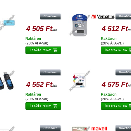
NTEGRAL 32GB PENDRIVE USB 2.0 -
VERBATIM PINSTRIPE 32GB PENDR
PASTEL BLUE
USB 2.0 - FEKETE
4 505 Ft
4 512 Ft
/db
/
Raktáron
Raktáron
(20% ÁFA-val)
(20% ÁFA-val)
ATA UV128 32GB PENDRIVE USB 3.0
ADATA UV150 SLIM 32 GB PENDR
- FEKETE-KÉK
USB 3.0 - FEKETE
4 552 Ft
4 575 Ft
/db
/
Raktáron
Raktáron
(20% ÁFA-val)
(20% ÁFA-val)
DATA UV150 SLIM 32 GB PENDRIVE
MAXELL 32GB PENDRIVE 360-II USB
USB 3.0 - PIROS
RED