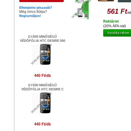
SENSATION XL 41464
Elfelejtette jelszavát?
561 Ft
Még nincs fiókja?
/d
Regisztráljon!
Raktáron
Legújabb termékek
(20% ÁFA-val)
GYÁRI MINŐSÉGŰ
VÉDŐFÓLIA HTC DESIRE 500
440 Ft/db
GYÁRI MINŐSÉGŰ
VÉDŐFÓLIA HTC DESIRE C
440 Ft/db