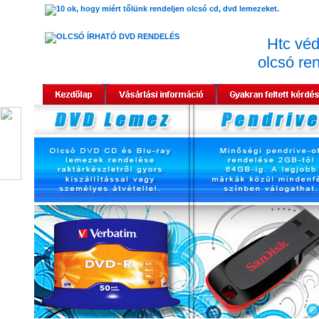
Htc véd
olcsó re