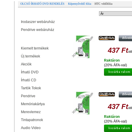
OLCSÓ ÍRHATÓ DVD RENDELÉS
Képernyővédő fólia
HTC védőfólia
Partner oldalak
Rendezési mód:
Irodaszer webáruház
OMEGA OSPHWSHC
Pendrive webáruház
KEMÉNYBEVONATOS KÉPERNYŐ
FÓLIA HTC WILDFIRE S 41461
Termékek
Kiemelt termékek
437 Ft
/d
Új termékek
Raktáron
Akciók
(20% ÁFA-val)
Írható DVD
Írható CD
OMEGA OSPSENXLHC
KEMÉNYBEVONATOS KÉPERNYŐ
Tartók Tokok
FÓLIA HTC SENSATION XL 414
Pendrive
Memóriakártya
437 Ft
/d
Merevlemez
Raktáron
Tintapatronok
(20% ÁFA-val)
Audio Video