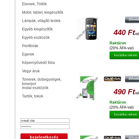
Elemek, Töltők
GYÁRI MINŐSÉGŰ VÉDŐFÓLIA 
DESIRE 500
Mobil, tablet, kiegészítők
Lámpák, világító testek
Egyéb kiegészítők
440 Ft
/d
Egyéb eszközök
Raktáron
Perifériák
(20% ÁFA-val)
Egerek
Képernyővédő fólia
OMEGA OSPHSXEAG
Vegyi áruk
TÖKRÖZŐDÉSMENTES
KÉPERNYŐVÉDŐ FÓLIA HTC
Tonerek, dobegységek,
SENSATION XE 41458
tonerpor
Irodai eszközök
490 Ft
/d
Tartók, tokok
Raktáron
Bejelentkezés
(20% ÁFA-val)
OMEGA OSPSENXLAG
TÜKRÖZŐDÉSMENTES
KÉPERNYŐVÉDŐ FÓLIA HTC