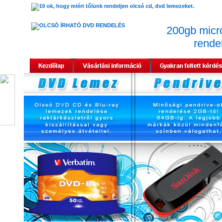
200gb micr
rende