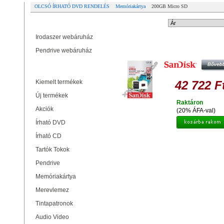
OLCSÓ ÍRHATÓ DVD RENDELÉS
Memóriakártya
200GB Micro SD
Partner oldalak
Rendezési mód:
Irodaszer webáruház
SANDISK ULTRA 200GB MICRO 
Pendrive webáruház
MEMÓRIAKÁRTYA PREMIUM EDI
CLASS 10 (90 MB/S) + ADAPT
Termékek
Kiemelt termékek
42 722 F
Új termékek
Raktáron
Akciók
(20% ÁFA-val)
Írható DVD
Írható CD
Tartók Tokok
Pendrive
Memóriakártya
Merevlemez
Tintapatronok
Audio Video