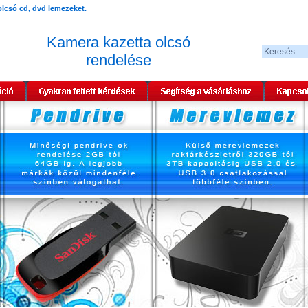
Kamera kazetta olcsó
rendelése