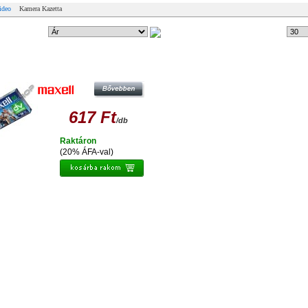
ideo
Kamera Kazetta
ndezési mód:
1 db
Tételek #
XELL MINI DV KAMERA KAZETTA 60
PERC
617 Ft
/db
Raktáron
(20% ÁFA-val)