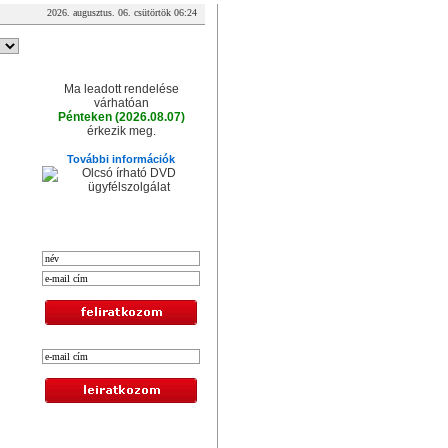
2026. augusztus. 06. csütörtök 06:24
A csomag érkezése
Ma leadott rendelése
várhatóan
Pénteken (2026.08.07)
érkezik meg.
További információk
XXL hírlevél
Legolcsóbb termékek