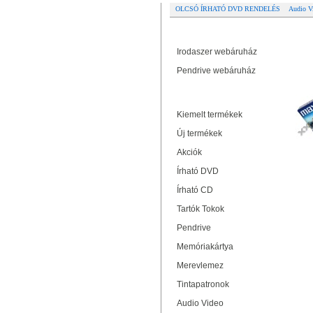
OLCSÓ ÍRHATÓ DVD RENDELÉS
Audio V
Partner oldalak
Re
Irodaszer webáruház
MA
Pendrive webáruház
Termékek
Kiemelt termékek
Új termékek
Akciók
Írható DVD
Írható CD
Tartók Tokok
Pendrive
Memóriakártya
Merevlemez
Tintapatronok
Audio Video