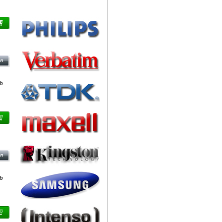
Márkák
db
db