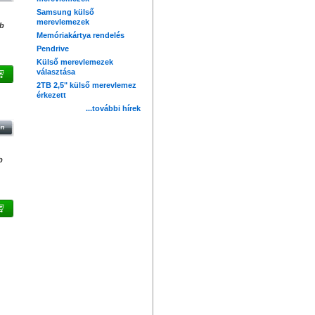
Samsung külső
merevlemezek
db
Memóriakártya rendelés
Pendrive
Külső merevlemezek
választása
2TB 2,5" külső merevlemez
érkezett
...további hírek
b