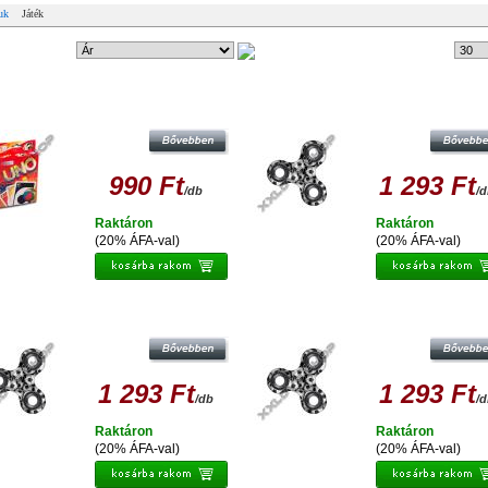
uk
Játék
ndezési mód:
27 db
Tételek #
ESPERANZA FIDGET SPINNER
UNO KÁRTYA
STRESSZOLDÓ PÖRGETTYŰ
990 Ft
1 293 Ft
/db
/
Raktáron
Raktáron
(20% ÁFA-val)
(20% ÁFA-val)
ESPERANZA FIDGET SPINNER
ESPERANZA FIDGET SPINNER
STRESSZOLDÓ PÖRGETTYŰ
STRESSZOLDÓ PÖRGETTYŰ
1 293 Ft
1 293 Ft
/db
/
Raktáron
Raktáron
(20% ÁFA-val)
(20% ÁFA-val)