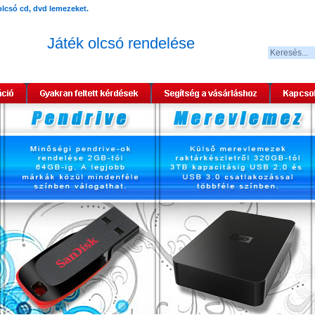
Játék olcsó rendelése