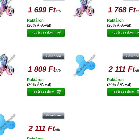
1 699 Ft
1 768 Ft
/db
/
Raktáron
Raktáron
(20% ÁFA-val)
(20% ÁFA-val)
ESPERANZA FIDGET SPINNER
ESPERANZA FIDGET SPINNER
SZIVÁRVÁNY SZÍNŰ, FÉM
BLUETOOTH STRESSZOLDÓ
STRESSZOLDÓ PÖRGETTYŰ
PÖRGETTYŰ
1 809 Ft
2 111 Ft
/db
/d
Raktáron
Raktáron
(20% ÁFA-val)
(20% ÁFA-val)
ESPERANZA FIDGET SPINNER
BLUETOOTH STRESSZOLDÓ
PÖRGETTYŰ
2 111 Ft
/db