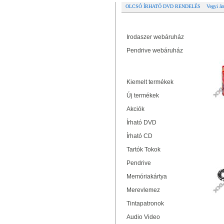
OLCSÓ ÍRHATÓ DVD RENDELÉS
Vegyi ár
Partner oldalak
Re
Irodaszer webáruház
Pendrive webáruház
Termékek
Kiemelt termékek
Új termékek
Akciók
Írható DVD
Írható CD
Tartók Tokok
Pendrive
Memóriakártya
Merevlemez
Tintapatronok
Audio Video