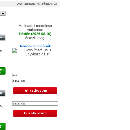
2026. augusztus. 07. péntek 04:26
A csomag érkezése
Ma leadott rendelése
várhatóan
Hétfőn (2026.08.10)
érkezik meg.
További információk
db
XXL hírlevél
db
Legolcsóbb termékek