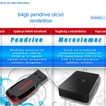
64gb pendrive olcsó
rendelése