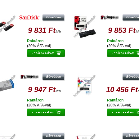
SANDISK CRUZER DIAL 64GB
KINGSTON DATATRAVELER 100 
PENDRIVE USB 2.0
64GB PENDRIVE USB 3.0
9 831 Ft
9 853 Ft
/db
/
Raktáron
Raktáron
(20% ÁFA-val)
(20% ÁFA-val)
NGSTON DT50 64GB PENDRIVE USB
ADATA S102 PRO ADVANCED 64
3.0 - KÉK
PENDRIVE USB 3.0 - ALUMINIU
9 947 Ft
10 456 Ft
/db
Raktáron
Raktáron
(20% ÁFA-val)
(20% ÁFA-val)
DATA S102 PRO ADVANCED 64GB
ADATA UV131 DASHDRIVE 64 G
PENDRIVE USB 3.0 - KÉK
PENDRIVE USB 3.0 - CHROMIU
SZÜRKE