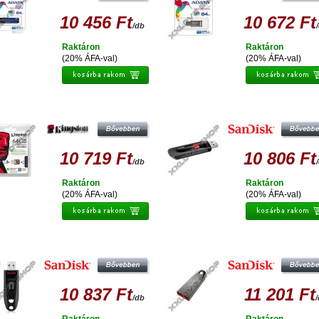
10 456 Ft
10 672 Ft
/db
Raktáron
Raktáron
(20% ÁFA-val)
(20% ÁFA-val)
INGSTON DT MICRODUO OTG 64GB
SANDISK CRUZER GLIDE 64GB
PENDRIVE USB 2.0 + MICRO USB -
PENDRIVE USB 2.0
ANDROID TELEFONOKHOZ,
TABLETEKHEZ
10 719 Ft
10 806 Ft
/db
Raktáron
Raktáron
(20% ÁFA-val)
(20% ÁFA-val)
SANDISK CRUZER ULTRA 64GB
SANDISK CRUZER FORCE 64G
PENDRIVE USB 3.0 (100 MB/S)
PENDRIVE USB 2.0
10 837 Ft
11 201 Ft
/db