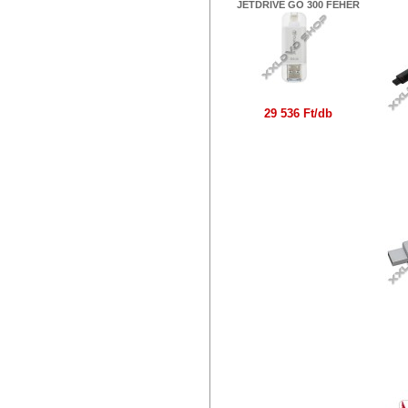
JETDRIVE GO 300 FEHÉR
29 536 Ft/db
KI
A