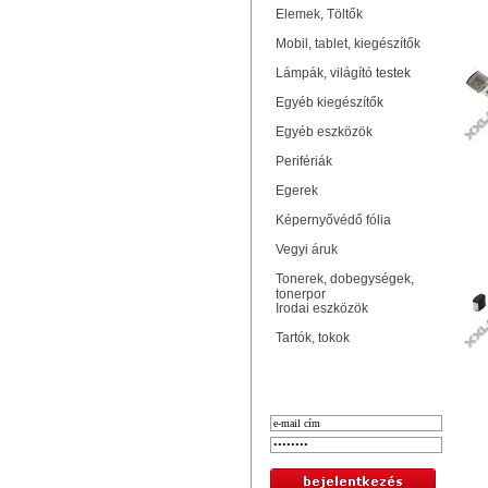
Elemek, Töltők
PLA
Mobil, tablet, kiegészítők
Lámpák, világító testek
Egyéb kiegészítők
Egyéb eszközök
Perifériák
Egerek
Képernyővédő fólia
PLA
Vegyi áruk
Tonerek, dobegységek,
tonerpor
Irodai eszközök
Tartók, tokok
Bejelentkezés
I