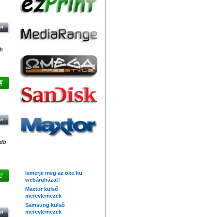
G3
db
GB
M
/db
Friss hírek
Ismerje meg az oke.hu
webáruházat!
Maxtor külső
B
merevlemezek
M
Samsung külső
merevlemezek