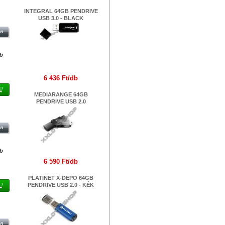
INTEGRAL 64GB PENDRIVE
 -
USB 3.0 - BLACK
db
6 436 Ft/db
MEDIARANGE 64GB
PENDRIVE USB 2.0
IVE
db
6 590 Ft/db
PLATINET X-DEPO 64GB
PENDRIVE USB 2.0 - KÉK
0 -