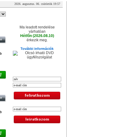
2026. augusztus. 06. csütörtök 19:57
A csomag érkezése
Ma leadott rendelése
 2.0
várhatóan
Hétfőn (2026.08.10)
érkezik meg.
További információk
db
XXL hírlevél
 USB
db
Legolcsóbb termékek