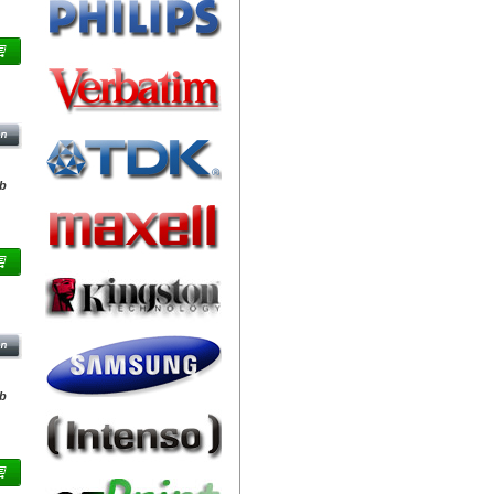
IVE
db
B
db