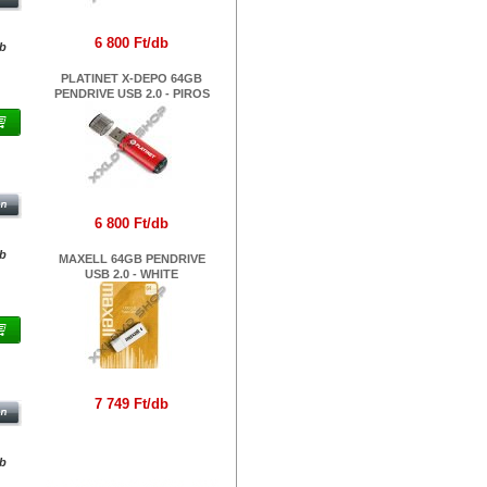
6 800 Ft/db
db
PLATINET X-DEPO 64GB
PENDRIVE USB 2.0 - PIROS
IVE
6 800 Ft/db
db
MAXELL 64GB PENDRIVE
USB 2.0 - WHITE
IVE
7 749 Ft/db
Márkák
db