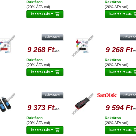
Raktáron
Raktáron
(20% ÁFA-val)
(20% ÁFA-val)
DATA UV150 SLIM 64 GB PENDRIVE
ADATA UV150 SLIM 64 GB PENDR
USB 3.0 - PIROS D2076
USB 3.0 - FEKETE
9 268 Ft
9 268 Ft
/db
/
Raktáron
Raktáron
(20% ÁFA-val)
(20% ÁFA-val)
ATA UV128 64GB PENDRIVE USB 3.0
SANDISK CRUZER BLADE 64G
- FEKETE-KÉK
PENDRIVE USB 2.0
9 373 Ft
9 594 Ft
/db
/
Raktáron
Raktáron
(20% ÁFA-val)
(20% ÁFA-val)