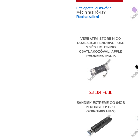
Elfelejtette jelszavát?
Még nincs fiókja?
Regisztráljon!
Legújabb termékek
VERBATIM ISTORE N GO
DUAL 64GB PENDRIVE - USB
I
3.0 ÉS LIGHTNING
CSATLAKOZÓVAL, APPLE
IPHONE ÉS IPAD K
23 104 Ft/db
SANDISK EXTREME GO 64GB
AD
PENDRIVE USB 3.0
(200R/150W MB/S)