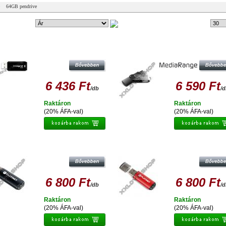
64GB pendrive
ndezési mód:
57 db
Tételek #
NTEGRAL 64GB PENDRIVE USB 3.0 -
MEDIARANGE 64GB PENDRIVE USB
BLACK
6 436 Ft
6 590 Ft
/db
/
Raktáron
Raktáron
(20% ÁFA-val)
(20% ÁFA-val)
TINET X-DEPO 64GB PENDRIVE USB
PLATINET X-DEPO 64GB PENDRIVE
2.0
2.0 - PIROS
6 800 Ft
6 800 Ft
/db
/
Raktáron
Raktáron
(20% ÁFA-val)
(20% ÁFA-val)