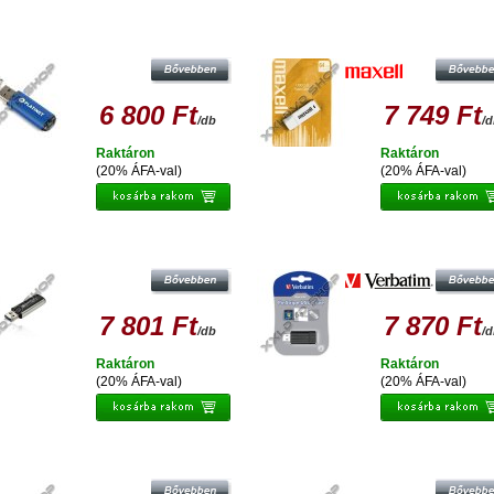
TINET X-DEPO 64GB PENDRIVE USB
MAXELL 64GB PENDRIVE USB 2.0
2.0 - KÉK
WHITE
6 800 Ft
7 749 Ft
/db
/
Raktáron
Raktáron
(20% ÁFA-val)
(20% ÁFA-val)
TINET X-DEPO 64GB PENDRIVE USB
VERBATIM PINSTRIPE 64GB PENDR
3.0
USB 2.0 - FEKETE
7 801 Ft
7 870 Ft
/db
/
Raktáron
Raktáron
(20% ÁFA-val)
(20% ÁFA-val)
NTEGRAL 64GB PENDRIVE USB 2.0 -
INTEGRAL 64GB PENDRIVE USB 2.
PASTEL LAVENDER
PASTEL BLUE