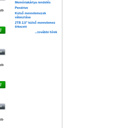
Memóriakártya rendelés
Pendrive
/db
Külső merevlemezek
választása
2TB 2,5" külső merevlemez
érkezett
...további hírek
/db
B
/db