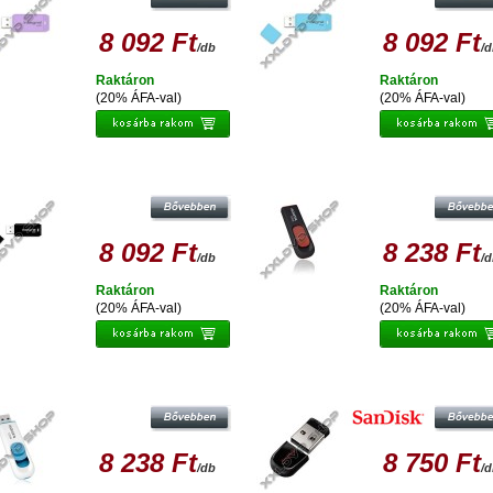
8 092 Ft
8 092 Ft
/db
/
Raktáron
Raktáron
(20% ÁFA-val)
(20% ÁFA-val)
NTEGRAL 64GB PENDRIVE USB 2.0 -
ADATA C008 CLASSIC 64GB PENDR
BLACK
USB 2.0 - FEKETE-PIROS
8 092 Ft
8 238 Ft
/db
/
Raktáron
Raktáron
(20% ÁFA-val)
(20% ÁFA-val)
ATA C008 CLASSIC 64GB PENDRIVE
SANDISK CRUZER FIT 64GB PENDR
USB 2.0 - FEHÉR-KÉK
USB 2.0
8 238 Ft
8 750 Ft
/db
/