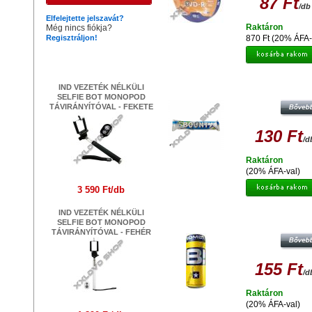
87 Ft
/db
Elfelejtette jelszavát?
Raktáron
Még nincs fiókja?
Regisztráljon!
870 Ft (20% ÁFA-
Legújabb termékek
BOUNTY CSOKOLÁDÉ 2X28,5
IND VEZETÉK NÉLKÜLI
SELFIE BOT MONOPOD
TÁVIRÁNYÍTÓVAL - FEKETE
130 Ft
/d
Raktáron
(20% ÁFA-val)
3 590 Ft/db
IND VEZETÉK NÉLKÜLI
BOMBA DOBOZOS ENERGIAITAL 2
SELFIE BOT MONOPOD
TÁVIRÁNYÍTÓVAL - FEHÉR
155 Ft
/d
Raktáron
(20% ÁFA-val)