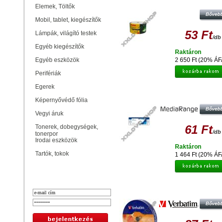
SHRINK (50)
Elemek, Töltők
Mobil, tablet, kiegészítők
53 Ft
Lámpák, világító testek
/db
Egyéb kiegészítők
Raktáron
Egyéb eszközök
2 650 Ft (20% ÁF
Perifériák
Egerek
MEDIARANGE ALKALINE AAA L
PREMIUM (24DB)
Képernyővédő fólia
Vegyi áruk
61 Ft
Tonerek, dobegységek,
/db
tonerpor
Irodai eszközök
Raktáron
Tartók, tokok
1 464 Ft (20% ÁF
Bejelentkezés
VERBATIM DVD-R 16X LEMEZ - S
(10)