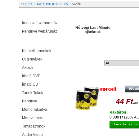
OLCSÓ ÍRHATÓ DVD RENDELÉS
Akciók
Partner oldalak
Tallózás
Irodaszer webáruház
Hétvégi Last Minute
Pendrive webáruház
ajánlatok
Termékek
Kiemelt termékek
Új termékek
Rendezési mód:
Akciók
Írható DVD
MAXELL CD-R 52X LEMEZ, SHR
2X100 + AJÁNDÉK MAXELL EB-
Írható CD
FÜLHALLGATÓ
Tartók Tokok
44 Ft
Pendrive
/db
Memóriakártya
Raktáron
8 800 Ft (20% ÁF
Merevlemez
Tintapatronok
Audio Video
KODAK CD-R 52X 700MB LEMEZ