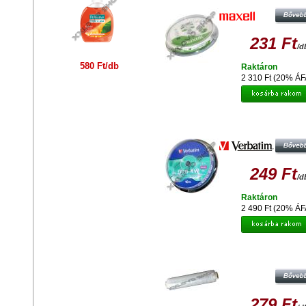
CAKE (10)
231 Ft
/d
580 Ft/db
Raktáron
2 310 Ft (20% ÁF
VERBATIM DVD-RW 4X LEMEZ - 
(10)
249 Ft
/d
Raktáron
2 490 Ft (20% ÁF
FOLPACK - FRISSENTARTÓ FÓLIA 
279 Ft