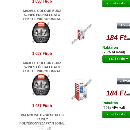
1 890 Ft/db
MAXELL COLOUR BUDZ
SZÍNES FÜLHALLGATÓ
AVIDE HALOGEN CLASSIC MINI E2
FEKETE MIKROFONNAL
184 Ft
/d
Raktáron
(20% ÁFA-val)
1 037 Ft/db
MAXELL COLOUR BUDZ
SZÍNES FÜLHALLGATÓ
FEKETE MIKROFONNAL
AVIDE HALOGEN CLASSIC MINI E2
184 Ft
/d
Raktáron
1 037 Ft/db
(20% ÁFA-val)
PALMOLIVE HYGIENE PLUS
FAMILY
FOLYÉKONYSZAPPAN 500ML
MAXELL DVD+R DL 8,5GB 8X
NYOMTATHATÓ FELÜLETŰ LEME