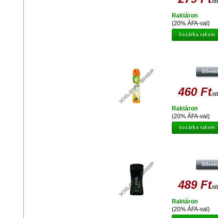
/d
Raktáron
(20% ÁFA-val)
AIRWICK 4-IN-1 LÉGFRISSÍTŐ SPR
ANTI TOBACCO 240ML
460 Ft
/d
Raktáron
(20% ÁFA-val)
AXE AFRICA TUSFÜRDŐ 250M
489 Ft
/d
Raktáron
(20% ÁFA-val)