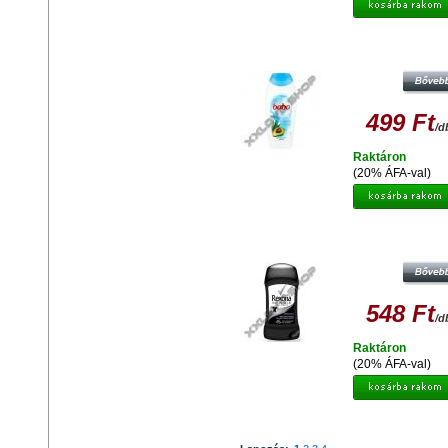
BABA ALOE VERA ÉS AVOKÁ
KRÉMTUSFÜRDŐ 400ML
499 Ft
/d
Raktáron
(20% ÁFA-val)
REXONA INVISIBLE BLACK&WHIT
IZZADÁSGÁTLÓ STIFT 40ML
548 Ft
/d
Raktáron
(20% ÁFA-val)