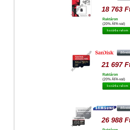
18 763 F
Raktáron
(20% ÁFA-val)
SANDISK EXTREME PRO 64GB M
SDHC MEMÓRIAKÁRTYA ANDR
CLASS 10 U3 V30 UHS-I + ADAP
21 697 F
Raktáron
(20% ÁFA-val)
SAMSUNG 64GB MICRO SDH
MEMÓRIAKÁRTYA UHS-I PRO+ C
10 + ADAPTER
26 988 F