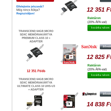
Elfelejtette jelszavát?
12 351 F
Még nincs fiókja?
Regisztráljon!
Raktáron
Legújabb termékek
(20% ÁFA-val)
TRANSCEND 64GB MICRO
SDXC MEMÓRIAKÁRTYA
SANDISK ULTRA 64GB MICRO S
PREMIUM CLASS 10 +
MEMÓRIAKÁRTYA UHS-I CLASS
ADAPTER
+ADAPTER
12 825 F
Raktáron
(20% ÁFA-val)
12 351 Ft/db
TRANSCEND 64GB MICRO
SDXC MEMÓRIAKÁRTYA
KINGSTON 64GB MICRO SDX
ULTIMATE CLASS 10 UHS-U3
MEMÓRIAKÁRTYA UHS-I CLASS
+ ADAPTER
(90/45 MB/S)
14 838 F