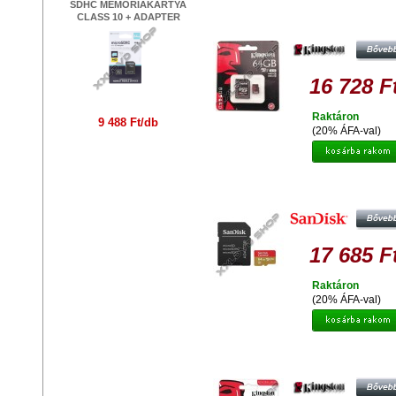
SDHC MEMÓRIAKÁRTYA
KINGSTON 64GB MICRO SDX
CLASS 10 + ADAPTER
MEMÓRIAKÁRTYA UHS-I CLASS
(90/80 MB/S) + ADAPTER
16 728 F
Raktáron
9 488 Ft/db
(20% ÁFA-val)
SANDISK EXTREME 64GB MICRO 
MEMÓRIAKÁRTYA UHS-I U3 V30 
10 (90/40 MB/S) + ADAPTER
17 685 F
Raktáron
(20% ÁFA-val)
KINGSTON 64GB MICRO SDX
MEMÓRIAKÁRTYA UHS-I INDUST
TEMP (90/45 MB/S)