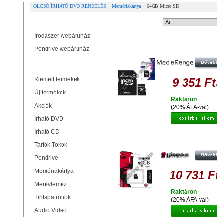
OLCSÓ ÍRHATÓ DVD RENDELÉS
Memóriakártya
64GB Micro SD
Partner oldalak
Rendezési mód:
Irodaszer webáruház
MEDIARANGE 64GB MICRO SD
Pendrive webáruház
MEMÓRIAKÁRTYA CLASS 10 
ADAPTER
Termékek
Kiemelt termékek
9 351 Ft
Új termékek
Raktáron
Akciók
(20% ÁFA-val)
Írható DVD
Írható CD
KINGSTON 64GB MICRO SDX
MEMÓRIAKÁRTYA UHS-I U1 CLAS
Tartók Tokok
(45/10 MB/S)
Pendrive
Memóriakártya
10 731 F
Merevlemez
Raktáron
Tintapatronok
(20% ÁFA-val)
Audio Video