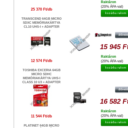
Raktáron
(20% ÁFA-val)
25 370 Ft/db
TRANSCEND 64GB MICRO
SDXC MEMÓRIAKÁRTYA
KINGSTON 64GB MICRO SDXC AC
CL10 UHS-I + ADAPTER
CARD MEMÓRIAKÁRTYA UHS-I C
U3 (90/45 MB/S)
15 945 F
Raktáron
12 574 Ft/db
(20% ÁFA-val)
TOSHIBA EXCERIA 64GB
MICRO SDHC
MEMÓRIAKÁRTYA UHS-I
ADATA PREMIER PRO 64GB MI
CLASS 10 U3 + ADAPTER
SDXC MEMÓRIAKÁRTYA UHS-I 
CLASS 10 + ADAPTER
16 582 F
Raktáron
(20% ÁFA-val)
11 544 Ft/db
PLATINET 64GB MICRO