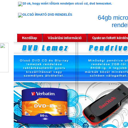
64gb micro
rende