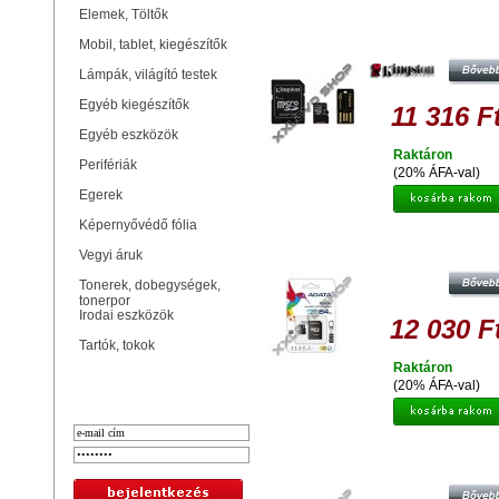
Elemek, Töltők
64GB MOBILITY KIT KINGSTON C
10 (MICRO SD MEMÓRIAKÁRTY
Mobil, tablet, kiegészítők
ADAPTER + OLVASÓ)
Lámpák, világító testek
Egyéb kiegészítők
11 316 F
Egyéb eszközök
Raktáron
Perifériák
(20% ÁFA-val)
Egerek
Képernyővédő fólia
ADATA PREMIER 64GB MICRO S
Vegyi áruk
MEMÓRIAKÁRTYA CLASS 10 
ADAPTER
Tonerek, dobegységek,
tonerpor
Irodai eszközök
12 030 F
Tartók, tokok
Raktáron
Bejelentkezés
(20% ÁFA-val)
TRANSCEND 64GB MICRO SD
MEMÓRIAKÁRTYA PREMIUM CLAS
+ ADAPTER