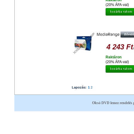
Raktáron
(20% ÁFA-val)
MEDIARANGE HP 350XL CB336 / 
CB338 UTÁNGYÁRTOTT TINTAPA
MULTIPACK (2)
4 243 Ft
Raktáron
(20% ÁFA-val)
Lapozás:
1
2
Olcsó DVD lemez rendelés 