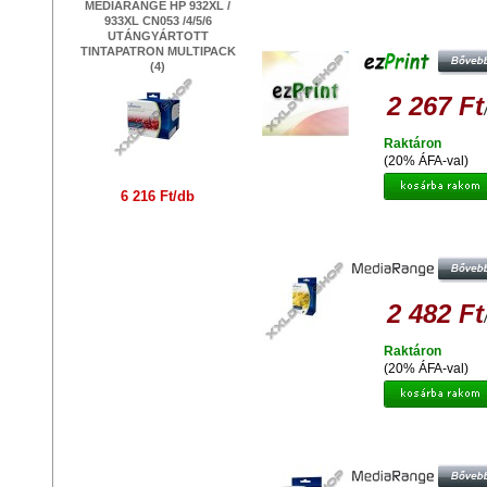
MEDIARANGE HP 932XL /
EZPRINT HP 940Y XL C4909A
933XL CN053 /4/5/6
UTÁNGYÁRTOTT TINTAPATRO
UTÁNGYÁRTOTT
TINTAPATRON MULTIPACK
(4)
2 267 Ft
Raktáron
(20% ÁFA-val)
6 216 Ft/db
MEDIARANGE HP 45 XL 51645 
UTÁNGYÁRTOTT TINTAPATRO
2 482 Ft
Raktáron
(20% ÁFA-val)
MEDIARANGE HP 15 XL 6615 
UTÁNGYÁRTOTT TINTAPATRO