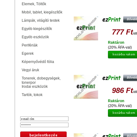
Elemek, Töltők
EZPRINT HP C9396 (58,5ML)
UTÁNGYÁRTOTT TINTAPATRO
Mobil, tablet, kiegészítők
Lámpák, világító testek
Egyéb kiegészítők
777 Ft
/d
Egyéb eszközök
Raktáron
Perifériák
(20% ÁFA-val)
Egerek
Képernyővédő fólia
EZPRINT HP 364XL CB323 (CHI
Vegyi áruk
UTÁNGYÁRTOTT TINTAPATRO
Tonerek, dobegységek,
tonerpor
Irodai eszközök
986 Ft
/d
Tartók, tokok
Raktáron
Bejelentkezés
(20% ÁFA-val)
EZPRINT HP 339 C8767
UTÁNGYÁRTOTT TINTAPATRO