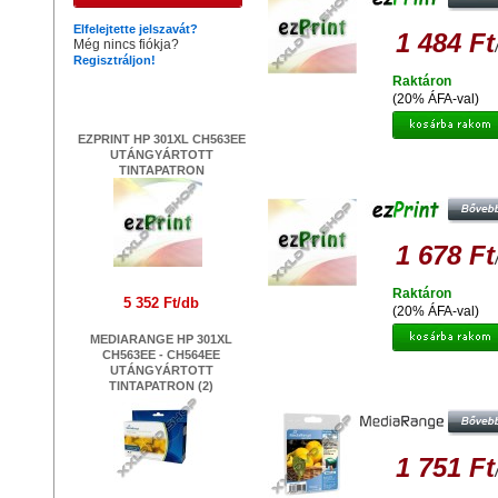
Elfelejtette jelszavát?
1 484 Ft
Még nincs fiókja?
Regisztráljon!
Raktáron
Legújabb termékek
(20% ÁFA-val)
EZPRINT HP 301XL CH563EE
UTÁNGYÁRTOTT
EZPRINT HP 364XL CB324 (CHI
TINTAPATRON
UTÁNGYÁRTOTT TINTAPATRO
1 678 Ft
Raktáron
5 352 Ft/db
(20% ÁFA-val)
MEDIARANGE HP 301XL
CH563EE - CH564EE
UTÁNGYÁRTOTT
MEDIARANGE HP 344 XL 9363
TINTAPATRON (2)
UTÁNGYÁRTOTT TINTAPATRO
1 751 Ft