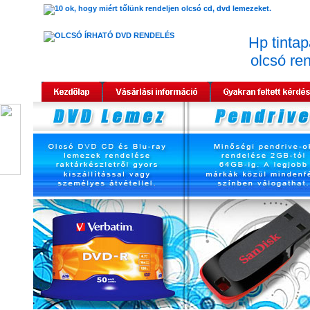
Hp tintap
olcsó re