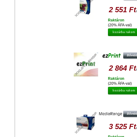
2 551 Ft
Raktáron
(20% ÁFA-val)
EZPRINT HP C9363 UTÁNGYÁRT
TINTAPATRON
2 864 Ft
Raktáron
(20% ÁFA-val)
MEDIARANGE HP 940XL C4906 /7
UTÁNGYÁRTOTT TINTAPATRO
MULTIPACK (4)
3 525 Ft