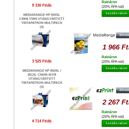
Raktáron
9 330 Ft/db
(20% ÁFA-val)
MEDIARANGE HP 940XL
C4906 /7/8/9 UTÁNGYÁRTOTT
TINTAPATRON MULTIPACK
MEDIARANGE HP 342 XL 9361
(4)
UTÁNGYÁRTOTT TINTAPATRO
1 966 Ft
Raktáron
3 525 Ft/db
(20% ÁFA-val)
MEDIARANGE HP 950XL /
951XL CN045 /6/7/8
UTÁNGYÁRTOTT
EZPRINT HP 940M XL C4908A
TINTAPATRON MULTIPACK
UTÁNGYÁRTOTT TINTAPATRO
(4)
2 267 Ft
Raktáron
(20% ÁFA-val)
4 714 Ft/db