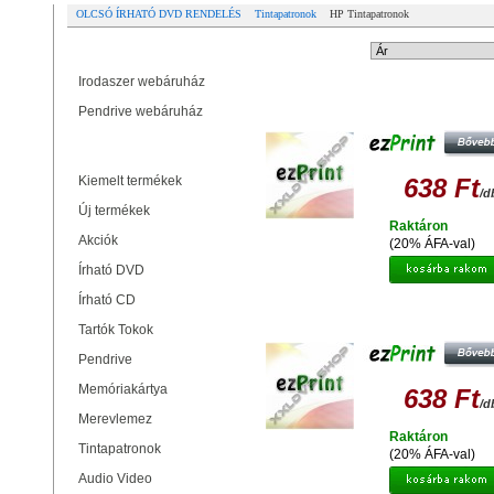
OLCSÓ ÍRHATÓ DVD RENDELÉS
Tintapatronok
HP Tintapatronok
Partner oldalak
Rendezési mód:
Irodaszer webáruház
EZPRINT HP C9391 (17ML)
Pendrive webáruház
UTÁNGYÁRTOTT TINTAPATRO
Termékek
Kiemelt termékek
638 Ft
/d
Új termékek
Raktáron
Akciók
(20% ÁFA-val)
Írható DVD
Írható CD
EZPRINT HP C9392 (17ML)
UTÁNGYÁRTOTT TINTAPATRO
Tartók Tokok
Pendrive
Memóriakártya
638 Ft
/d
Merevlemez
Raktáron
Tintapatronok
(20% ÁFA-val)
Audio Video