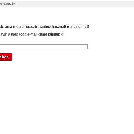
tte jelszavát?
elejtette jelszavát?
ük, adja meg a regisztrációhoz használt e-mail címét!
avát a megadott e-mail címre küldjük ki.