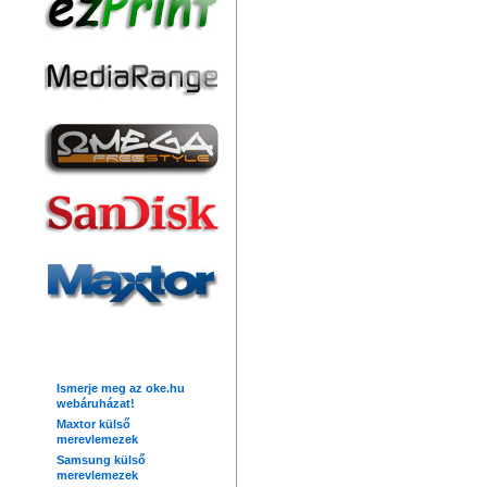
Friss hírek
Ismerje meg az oke.hu
webáruházat!
Maxtor külső
merevlemezek
Samsung külső
merevlemezek