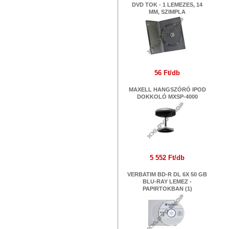
DVD TOK - 1 LEMEZES, 14
MM, SZIMPLA
56 Ft/db
MAXELL HANGSZÓRÓ IPOD
DOKKOLÓ MXSP-4000
5 552 Ft/db
VERBATIM BD-R DL 6X 50 GB
BLU-RAY LEMEZ -
PAPIRTOKBAN (1)