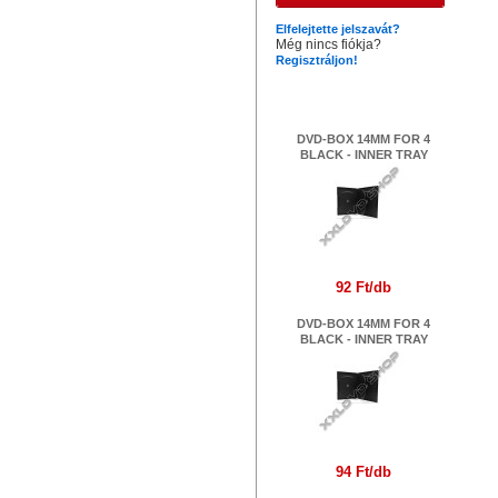
Elfelejtette jelszavát?
Még nincs fiókja?
Regisztráljon!
Legújabb termékek
DVD-BOX 14MM FOR 4
BLACK - INNER TRAY
92 Ft/db
DVD-BOX 14MM FOR 4
BLACK - INNER TRAY
94 Ft/db