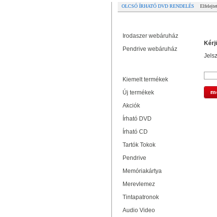
OLCSÓ ÍRHATÓ DVD RENDELÉS
Elfelejte
Partner oldalak
Elf
Irodaszer webáruház
Kérj
Pendrive webáruház
Jelsz
Termékek
Kiemelt termékek
Új termékek
Akciók
Írható DVD
Írható CD
Tartók Tokok
Pendrive
Memóriakártya
Merevlemez
Tintapatronok
Audio Video