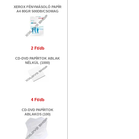
XEROX FÉNYMÁSOLÓ PAPÍR
A4 80GR 500DB/CSOMAG
2 Ft/db
CD-DVD PAPÍRTOK ABLAK
NÉLKÜL (1000)
4 Ft/db
CD-DVD PAPÍRTOK
ABLAKOS (100)