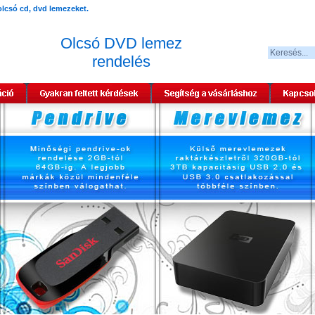
Olcsó DVD lemez
rendelés