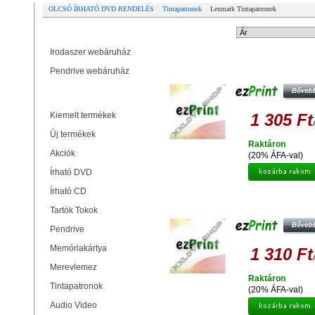
OLCSÓ ÍRHATÓ DVD RENDELÉS
Tintapatronok
Lexmark Tintapatronok
Partner oldalak
Rendezési mód:
Irodaszer webáruház
EZPRINT LEXMARK 100 XL B
Pendrive webáruház
UTÁNGYÁRTOTT TINTAPATRO
Termékek
Kiemelt termékek
1 305 Ft
Új termékek
Raktáron
Akciók
(20% ÁFA-val)
Írható DVD
Írható CD
EZPRINT LEXMARK 100 XL Y
UTÁNGYÁRTOTT TINTAPATRO
Tartók Tokok
Pendrive
Memóriakártya
1 310 Ft
Merevlemez
Raktáron
Tintapatronok
(20% ÁFA-val)
Audio Video