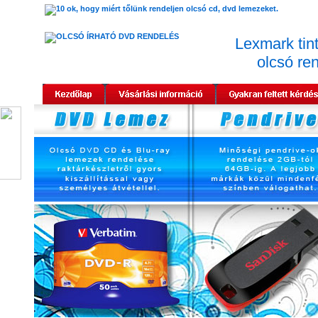
Lexmark tin
olcsó re