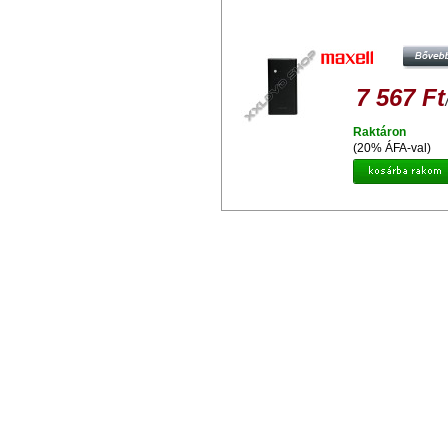
MAXELL POWER BANK 2800 BL
ÚJRATÖLTHETŐ MOBILTÖLTŐ
VÉSZTÖLTŐ
7 567 Ft
Raktáron
(20% ÁFA-val)