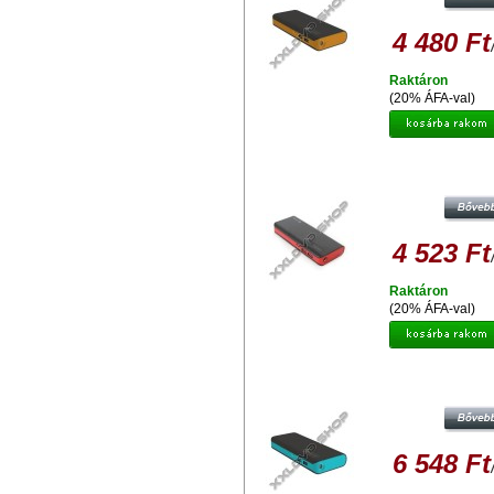
4 480 Ft
Raktáron
(20% ÁFA-val)
PLATINET POWER BANK HORDOZ
TÖLTŐ 8000MAH + MICRO USB KÁ
ZSEBLÁMPA - FEKETE-PIROS 42
4 523 Ft
Raktáron
(20% ÁFA-val)
PLATINET POWER BANK13000M
MICROUSB CABLE + TORCH
BLACK/BLUE [42896]
6 548 Ft