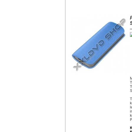
PLATINET POWER BANK LEATHE
M
T
T
S
T
k
l
i
k
P
K