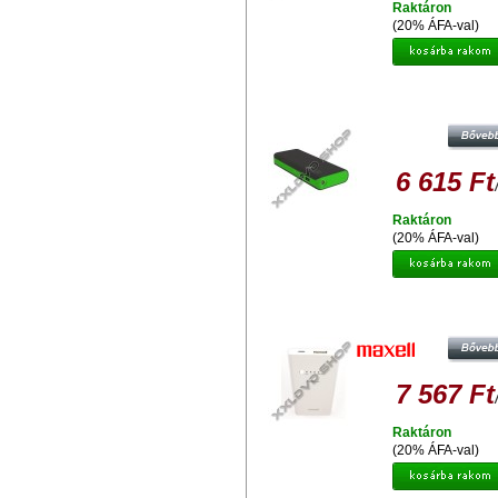
Raktáron
(20% ÁFA-val)
PLATINET POWER BANK 13000M
MICROUSB CABLE + TORCH
BLACK/GREEN [42897]
6 615 Ft
Raktáron
(20% ÁFA-val)
MAXELL POWER BANK 2800 SIL
ÚJRATÖLTHETŐ MOBILTÖLTŐ
VÉSZTÖLTŐ
7 567 Ft
Raktáron
(20% ÁFA-val)