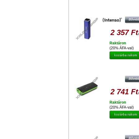
INTENSO POWER BANK ALU 260
BLUE
2 357 Ft
Raktáron
(20% ÁFA-val)
PLATINET POWER BANK 4400 M
MICROUSB KÁBEL + ZSEBLÁMP
FEKETE-ZÖLD 42914
2 741 Ft
Raktáron
(20% ÁFA-val)
PLATINET POWER BANK 8000MA
MICROUSB CABLE + TORCH
BLACK/ORANGE [42415]